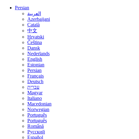
Persian
العربية
Azerbaijani
Català
中文
Hrvatski
Čeština
Dansk
Nederlands
English
Estonian
Persian
Français
Deutsch
עברית
Magyar
Italiano
Macedonian
Norwegian
Português
Português
Română
Русский
Español