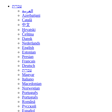
עברית
العربية
Azerbaijani
Català
中文
Hrvatski
Čeština
Dansk
Nederlands
English
Estonian
Persian
Français
Deutsch
עברית
Magyar
Italiano
Macedonian
Norwegian
Português
Português
Română
Русский
Español