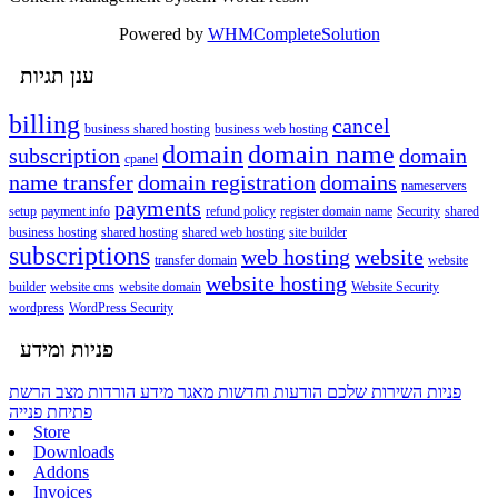
Powered by
WHMCompleteSolution
ענן תגיות
billing
cancel
business shared hosting
business web hosting
domain
domain name
subscription
domain
cpanel
name transfer
domain registration
domains
nameservers
payments
setup
payment info
refund policy
register domain name
Security
shared
business hosting
shared hosting
shared web hosting
site builder
subscriptions
web hosting
website
transfer domain
website
website hosting
builder
website cms
website domain
Website Security
wordpress
WordPress Security
פניות ומידע
פניות השירות שלכם
הודעות וחדשות
מאגר מידע
הורדות
מצב הרשת
פתיחת פנייה
Store
Downloads
Addons
Invoices