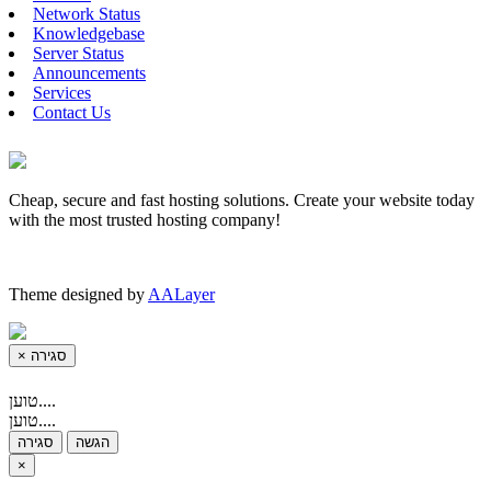
Network Status
Knowledgebase
Server Status
Announcements
Services
Contact Us
Cheap, secure and fast hosting solutions. Create your website today
with the most trusted hosting company!
Theme designed by
AALayer
×
סגירה
טוען....
טוען....
הגשה
סגירה
×