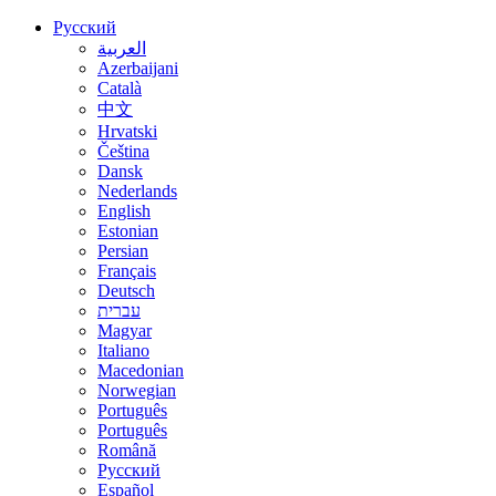
Русский
العربية
Azerbaijani
Català
中文
Hrvatski
Čeština
Dansk
Nederlands
English
Estonian
Persian
Français
Deutsch
עברית
Magyar
Italiano
Macedonian
Norwegian
Português
Português
Română
Русский
Español