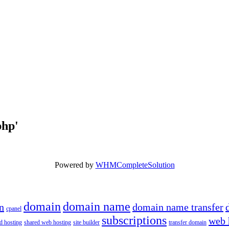
php'
Powered by
WHMCompleteSolution
domain
domain name
n
domain name transfer
cpanel
subscriptions
web 
d hosting
shared web hosting
site builder
transfer domain