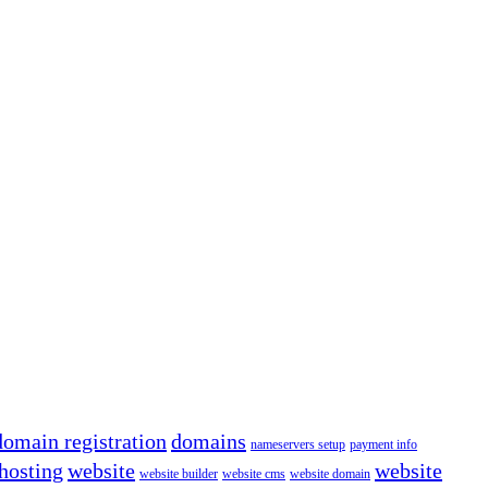
domain registration
domains
nameservers setup
payment info
hosting
website
website
website builder
website cms
website domain