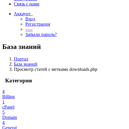
Связь с нами
Аккаунт
Вход
Регистрация
-----
Забыли пароль?
База знаний
Портал
База знаний
Просмотр статей с метками downloads.php
Категории
4
Billing
1
cPanel
5
Domain
4
General