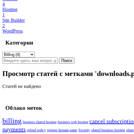
4
Hosting
1
Site Builder
2
WordPress
Категории
Просмотр статей с метками 'downloads.
Статей не найдено
Облако меток
billing
cancel subscriptio
business shared hosting
business web hosting
payments
refund policy
register domain name
Security
shared business hosting
share