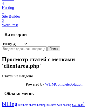
4
Hosting
1
Site Builder
2
WordPress
Категории
Просмотр статей с метками
'clientarea.php'
Статей не найдено
Powered by
WHMCompleteSolution
Облако меток
billing
cancel
business shared hosting
business web hosting