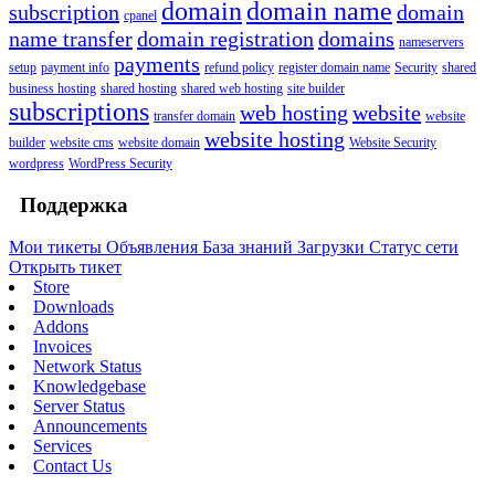
domain
domain name
subscription
domain
cpanel
name transfer
domain registration
domains
nameservers
payments
setup
payment info
refund policy
register domain name
Security
shared
business hosting
shared hosting
shared web hosting
site builder
subscriptions
web hosting
website
transfer domain
website
website hosting
builder
website cms
website domain
Website Security
wordpress
WordPress Security
Поддержка
Мои тикеты
Объявления
База знаний
Загрузки
Статус сети
Открыть тикет
Store
Downloads
Addons
Invoices
Network Status
Knowledgebase
Server Status
Announcements
Services
Contact Us