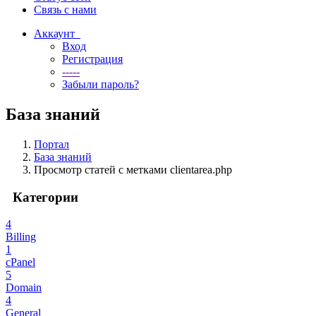
Связь с нами
Аккаунт
Вход
Регистрация
-----
Забыли пароль?
База знаний
Портал
База знаний
Просмотр статей с метками clientarea.php
Категории
4
Billing
1
cPanel
5
Domain
4
General