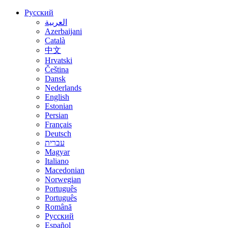
Русский
العربية
Azerbaijani
Català
中文
Hrvatski
Čeština
Dansk
Nederlands
English
Estonian
Persian
Français
Deutsch
עברית
Magyar
Italiano
Macedonian
Norwegian
Português
Português
Română
Русский
Español