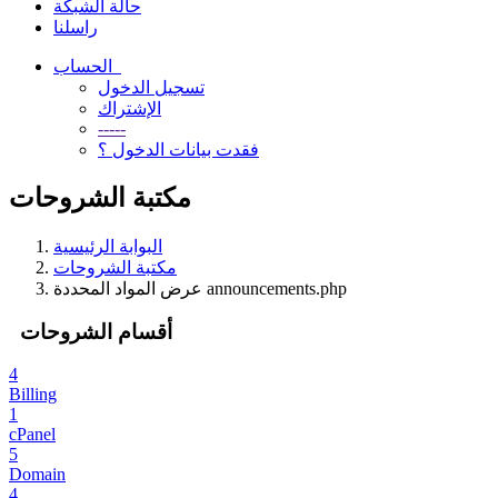
حالة الشبكة
راسلنا
الحساب
تسجيل الدخول
الإشتراك
-----
فقدت بيانات الدخول ؟
مكتبة الشروحات
البوابة الرئيسية
مكتبة الشروحات
عرض المواد المحددة announcements.php
أقسام الشروحات
4
Billing
1
cPanel
5
Domain
4