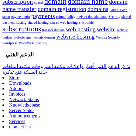
domain
domain name
subscription
domain
cpanel
name transfer
domain registration
domains
nameservers
payments
setup
payment info
refund policy
register domain name
Security
shared
business hosting
shared hosting
shared web hosting
site builder
subscriptions
web hosting
website
transfer domain
website
website hosting
builder
website cms
website domain
Website Security
wordpress
WordPress Security
الدعم الفني
تذاكر الدعم الفني
أخبار وإعلانات
مكتبة الشروحات
مكتبة الملفات
حالة الشبكة
فتح تذكرة
Store
Downloads
Addons
Invoices
Network Status
Knowledgebase
Server Status
Announcements
Services
Contact Us