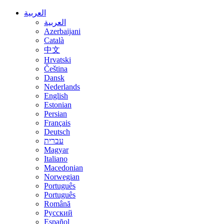
العربية
العربية
Azerbaijani
Català
中文
Hrvatski
Čeština
Dansk
Nederlands
English
Estonian
Persian
Français
Deutsch
עברית
Magyar
Italiano
Macedonian
Norwegian
Português
Português
Română
Русский
Español