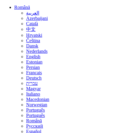
Română
العربية
Azerbaijani
Català
中文
Hrvatski
Čeština
Dansk
Nederlands
English
Estonian
Persian
Français
Deutsch
עברית
Magyar
Italiano
Macedonian
Norwegian
Português
Português
Română
Русский
Español