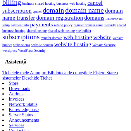
billing
cancel
business shared hosting
business web hosting
domain
domain name
subscription
domain
cpanel
name transfer
domain registration
domains
nameservers
payments
setup
payment info
refund policy
register domain name
Security
shared
business hosting
shared hosting
shared web hosting
site builder
subscriptions
web hosting
website
transfer domain
website
website hosting
builder
website cms
website domain
Website Security
wordpress
WordPress Security
Asistență
Tichetele mele
Anunțuri
Biblioteca de cunoștințe
Fișiere
Starea
sistemelor
Deschide Tichet
Store
Downloads
Addons
Invoices
Network Status
Knowledgebase
Server Status
Announcements
Services
Contact Us