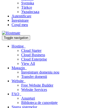
Svenska
Türkçe
Українська
Autentificare
Înregistrare
Coșul meu
Toggle navigation
Hosting
Cloud Starter
Cloud Business
Cloud Enterprise
View All
Magazin
Înregistrare domeniu nou
Transfer domenii
Website
Free Website Builder
Website Services
FAQ
Anunțuri
Biblioteca de cunoștințe
Starea sistemelor